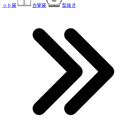
ット袋
合掌袋
型抜き